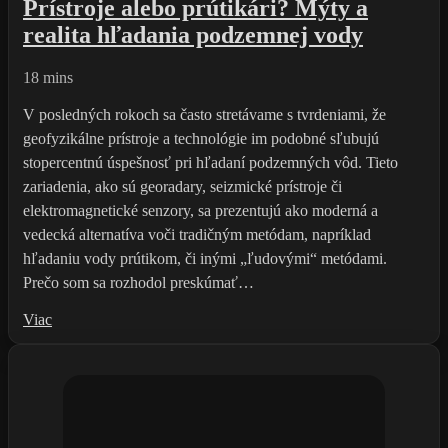
Prístroje alebo prútikári? Mýty a
realita hľadania podzemnej vody
18 mins
V posledných rokoch sa často stretávame s tvrdeniami, že
geofyzikálne prístroje a technológie im podobné sľubujú
stopercentnú úspešnosť pri hľadaní podzemných vôd. Tieto
zariadenia, ako sú georadary, seizmické prístroje či
elektromagnetické senzory, sa prezentujú ako moderná a
vedecká alternatíva voči tradičným metódam, napríklad
hľadaniu vody prútikom, či inými „ľudovými“ metódami.
Prečo som sa rozhodol preskúmať…
Viac