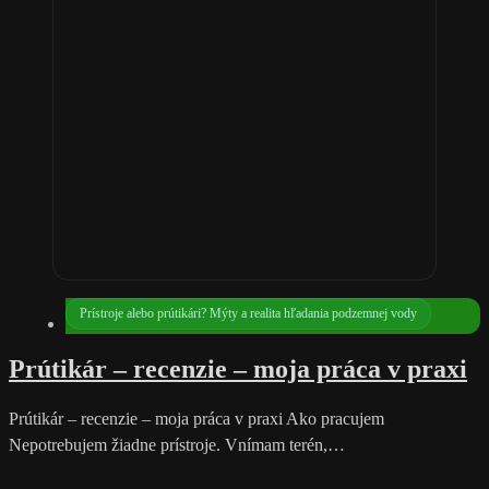
Prístroje alebo prútikári? Mýty a realita hľadania podzemnej vody
Prútikár – recenzie – moja práca v praxi
Prútikár – recenzie – moja práca v praxi Ako pracujem
Nepotrebujem žiadne prístroje. Vnímam terén,…