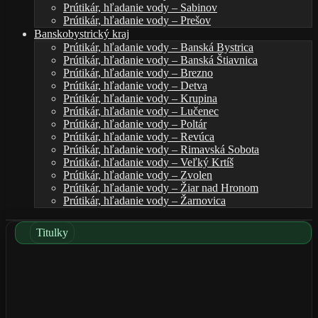
Prútikár, hľadanie vody – Sabinov
Prútikár, hľadanie vody – Prešov
Banskobystrický kraj
Prútikár, hľadanie vody – Banská Bystrica
Prútikár, hľadanie vody – Banská Štiavnica
Prútikár, hľadanie vody – Brezno
Prútikár, hľadanie vody – Detva
Prútikár, hľadanie vody – Krupina
Prútikár, hľadanie vody – Lučenec
Prútikár, hľadanie vody – Poltár
Prútikár, hľadanie vody – Revúca
Prútikár, hľadanie vody – Rimavská Sobota
Prútikár, hľadanie vody – Veľký Krtíš
Prútikár, hľadanie vody – Zvolen
Prútikár, hľadanie vody – Žiar nad Hronom
Prútikár, hľadanie vody – Žarnovica
Titulky