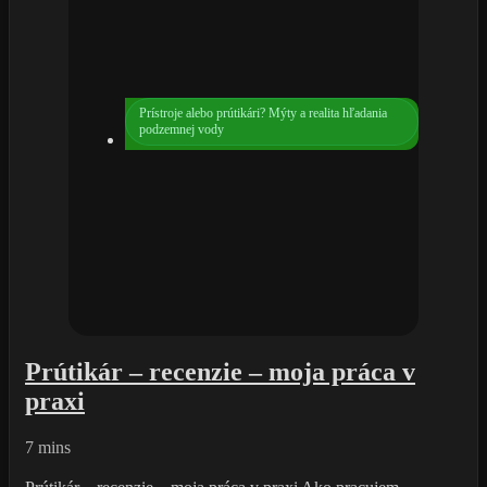
Prístroje alebo prútikári? Mýty a realita hľadania
podzemnej vody
Prútikár – recenzie – moja práca v
praxi
7 mins