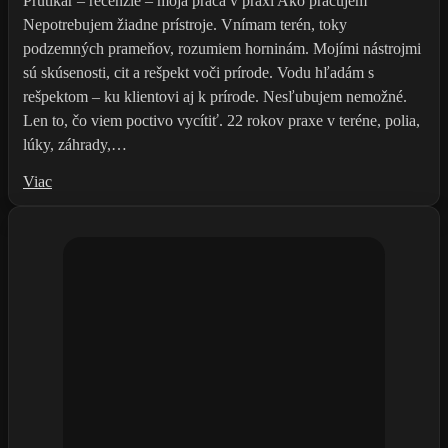
Prútikár – recenzie – moja práca v praxi Ako pracujem
Nepotrebujem žiadne prístroje. Vnímam terén, toky
podzemných prameňov, rozumiem horninám. Mojími nástrojmi
sú skúsenosti, cit a rešpekt voči prírode. Vodu hľadám s
rešpektom – ku klientovi aj k prírode. Nesľubujem nemožné.
Len to, čo viem poctivo vycítiť. 22 rokov praxe v teréne, polia,
lúky, záhrady,…
Viac