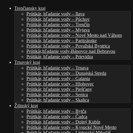
Trenčiansky kraj
Prútikár, hľadanie vody – Ilava
Prútikár, hľadanie vody – Púchov
Prútikár, hľadanie vody – Trenčín
Prútikár, hľadanie vody – Myjava
Prútikár, hľadanie vody – Nové Mesto nad Váhom
Prútikár, hľadanie vody – Partizánske
Prútikár, hľadanie vody – Považská Bystrica
Prútikár,hľadanie vody-Bánovce nad Bebravou
Prútikár, hľadanie vody – Prievidza
Trnavský kraj
Prútikár, hľadanie vody – Trnava
Prútikár, hľadanie vody – Dunajská Streda
Prútikár, hľadanie vody – Galanta
Prútikár, hľadanie vody – Hlohovec
Prútikár, hľadanie vody – Piešťany
Prútikár, hľadanie vody – Senica
Prútikár, hľadanie vody – Skalica
Žilinský kraj
Prútikár, hľadanie vody – Bytča
Prútikár, hľadanie vody – Čadca
Prútikár, hľadanie vody – Dolný Kubín
Prútikár, hľadanie vody – Kysucké Nové Mesto
Prútikár, hľadanie vody – Liptovský Mikuláš