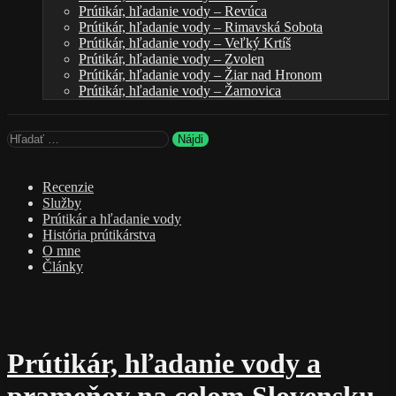
Prútikár, hľadanie vody – Revúca
Prútikár, hľadanie vody – Rimavská Sobota
Prútikár, hľadanie vody – Veľký Krtíš
Prútikár, hľadanie vody – Zvolen
Prútikár, hľadanie vody – Žiar nad Hronom
Prútikár, hľadanie vody – Žarnovica
Hľadať:
Recenzie
Služby
Prútikár a hľadanie vody
História prútikárstva
O mne
Články
Prútikár, hľadanie vody a