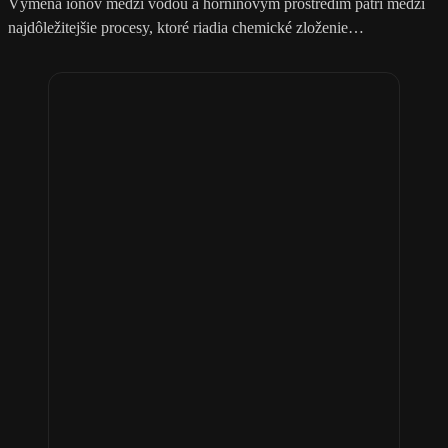
Výmena iónov medzi vodou a horninovým prostredím patrí medzi
najdôležitejšie procesy, ktoré riadia chemické zloženie…