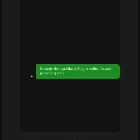
Prístroje alebo prútikári? Mýty a realita hľadania
podzemnej vody