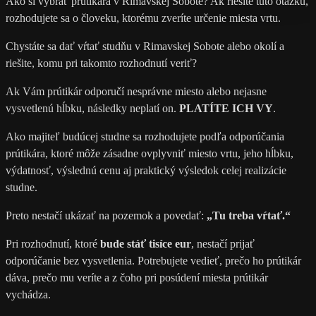
Ako si vybrať prútikára v Rimavskej Sobote? Ak riešite túto otázku,
rozhodujete sa o človeku, ktorému zveríte určenie miesta vrtu.
Chystáte sa dať vŕtať studňu v Rimavskej Sobote alebo okolí a
riešite, komu pri takomto rozhodnutí veriť?
Ak Vám prútikár odporučí nesprávne miesto alebo nejasne
vysvetlenú hĺbku, následky neplatí on.
PLATÍTE ICH VY
.
Ako majiteľ budúcej studne sa rozhodujete podľa odporúčania
prútikára, ktoré môže zásadne ovplyvniť miesto vrtu, jeho hĺbku,
výdatnosť, výslednú cenu aj praktický výsledok celej realizácie
studne.
Preto nestačí ukázať na pozemok a povedať:
„Tu treba vŕtať.“
Pri rozhodnutí, ktoré
bude stáť tisíce eur
, nestačí prijať
odporúčanie bez vysvetlenia. Potrebujete vedieť, prečo ho prútikár
dáva, prečo mu veríte a z čoho pri posúdení miesta prútikár
vychádza.