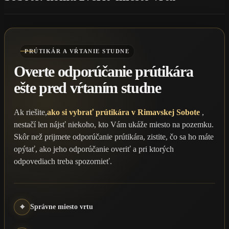
PRÚTIKÁR A VŔTANIE STUDNE
Overte odporúčanie prútikára
ešte pred vŕtaním studne
Ak riešite,
ako si vybrať prútikára v Rimavskej Sobote
,
nestačí len nájsť niekoho, kto Vám ukáže miesto na pozemku.
Skôr než prijmete odporúčanie prútikára, zistite, čo sa ho máte
opýtať, ako jeho odporúčanie overiť a pri ktorých
odpovediach treba spozornieť.
⌖
Správne miesto vrtu