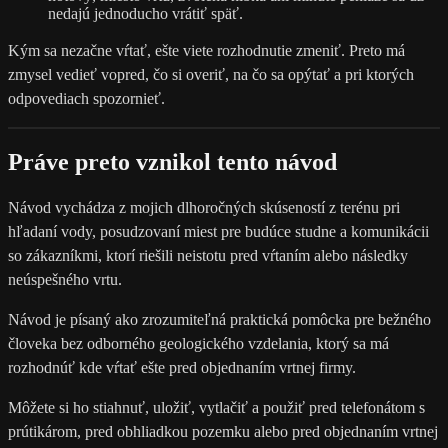
nedajú jednoducho vrátiť späť.
Kým sa nezačne vŕtať, ešte viete rozhodnutie zmeniť. Preto má
zmysel vedieť vopred, čo si overiť, na čo sa opýtať a pri ktorých
odpovediach spozornieť.
Práve preto vznikol tento návod
Návod vychádza z mojich dlhoročných skúseností z terénu pri
hľadaní vody, posudzovaní miest pre budúce studne a komunikácii
so zákazníkmi, ktorí riešili neistotu pred vŕtaním alebo následky
neúspešného vrtu.
Návod je písaný ako zrozumiteľná praktická pomôcka pre bežného
človeka bez odborného geologického vzdelania, ktorý sa má
rozhodnúť kde vŕtať ešte pred objednaním vrtnej firmy.
Môžete si ho stiahnuť, uložiť, vytlačiť a použiť pred telefonátom s
prútikárom, pred obhliadkou pozemku alebo pred objednaním vrtnej