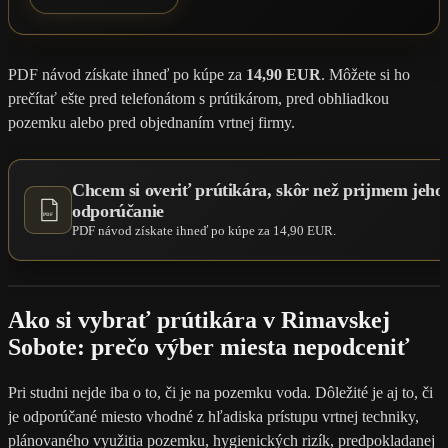
PDF návod získate ihneď po kúpe za
14,90 EUR
. Môžete si ho
prečítať ešte pred telefonátom s prútikárom, pred obhliadkou
pozemku alebo pred objednaním vrtnej firmy.
Chcem si overiť prútikára, skôr než prijmem jeho
odporúčanie
PDF
PDF návod získate ihneď po kúpe za 14,90 EUR.
Ako si vybrať prútikára v Rimavskej
Sobote: prečo výber miesta nepodceniť
Pri studni nejde iba o to, či je na pozemku voda. Dôležité je aj to, či
je odporúčané miesto vhodné z hľadiska prístupu vrtnej techniky,
plánovaného využitia pozemku, hygienických rizík, predpokladanej