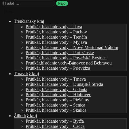
Hľadať:
Menu
Trenčiansky kraj
Prútikár, hľadanie vody – Ilava
Prútikár, hľadanie vody – Púchov
Prútikár, hľadanie vody – Trenčín
Prútikár, hľadanie vody – Myjava
Prútikár, hľadanie vody – Nové Mesto nad Váhom
Prútikár, hľadanie vody – Partizánske
Prútikár, hľadanie vody – Považská Bystrica
Prútikár,hľadanie vody-Bánovce nad Bebravou
Prútikár, hľadanie vody – Prievidza
Trnavský kraj
Prútikár, hľadanie vody – Trnava
Prútikár, hľadanie vody – Dunajská Streda
Prútikár, hľadanie vody – Galanta
Prútikár, hľadanie vody – Hlohovec
Prútikár, hľadanie vody – Piešťany
Prútikár, hľadanie vody – Senica
Prútikár, hľadanie vody – Skalica
Žilinský kraj
Prútikár, hľadanie vody – Bytča
Prútikár, hľadanie vody – Čadca