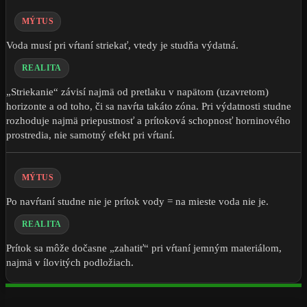
MÝTUS
Voda musí pri vŕtaní striekať, vtedy je studňa výdatná.
REALITA
„Striekanie“ závisí najmä od pretlaku v napätom (uzavretom)
horizonte a od toho, či sa navŕta takáto zóna. Pri výdatnosti studne
rozhoduje najmä priepustnosť a prítoková schopnosť horninového
prostredia, nie samotný efekt pri vŕtaní.
MÝTUS
Po navŕtaní studne nie je prítok vody = na mieste voda nie je.
REALITA
Prítok sa môže dočasne „zahatiť“ pri vŕtaní jemným materiálom,
najmä v ílovitých podložiach.