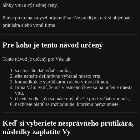
hĺbky vrtu a výslednej ceny.
Práve preto má zmysel pripraviť sa ešte predtým, než si objednáte
prútikára alebo vrtnú firmu.
Pre koho je tento návod určený
Tento návod je určený pre Vás, ak:
sa chystáte dať vŕtať studňu,
ešte nemáte definitívne vybrané miesto vrtu,
komunikujete s prútikárom alebo vrtnou firmou,
firma Vám tvrdí, že má vlastného človeka na určenie miesta
vrtu,
chcete vedieť, čo sa máte opýtať ešte pred začiatkom prác,
nechcete platiť za rozhodnutie, ktorému nerozumiete.
Keď si vyberiete nesprávneho prútikára,
následky zaplatíte Vy