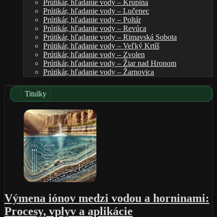
Prútikár, hľadanie vody – Krupina
Prútikár, hľadanie vody – Lučenec
Prútikár, hľadanie vody – Poltár
Prútikár, hľadanie vody – Revúca
Prútikár, hľadanie vody – Rimavská Sobota
Prútikár, hľadanie vody – Veľký Krtíš
Prútikár, hľadanie vody – Zvolen
Prútikár, hľadanie vody – Žiar nad Hronom
Prútikár, hľadanie vody – Žarnovica
Titulky
Výmena iónov medzi vodou a horninami:
Procesy, vplyv a aplikácie