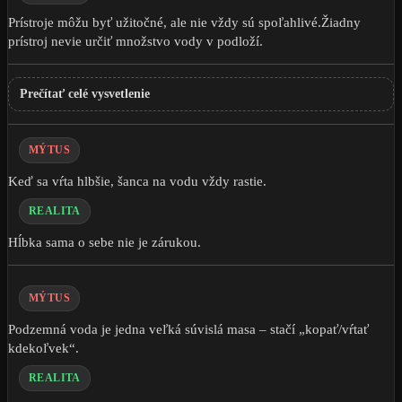
Prístroje môžu byť užitočné, ale nie vždy sú spoľahlivé.Žiadny
prístroj nevie určiť množstvo vody v podloží.
Prečítať celé vysvetlenie
MÝTUS
Keď sa vŕta hlbšie, šanca na vodu vždy rastie.
REALITA
Hĺbka sama o sebe nie je zárukou.
MÝTUS
Podzemná voda je jedna veľká súvislá masa – stačí „kopať/vŕtať
kdekoľvek“.
REALITA