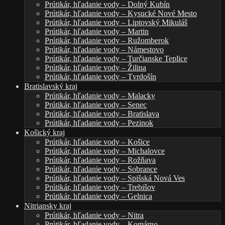
Prútikár, hľadanie vody – Dolný Kubín
Prútikár, hľadanie vody – Kysucké Nové Mesto
Prútikár, hľadanie vody – Liptovský Mikuláš
Prútikár, hľadanie vody – Martin
Prútikár, hľadanie vody – Ružomberok
Prútikár, hľadanie vody – Námestovo
Prútikár, hľadanie vody – Turčianske Teplice
Prútikár, hľadanie vody – Žilina
Prútikár, hľadanie vody – Tvrdošín
Bratislavský kraj
Prútikár, hľadanie vody – Malacky
Prútikár, hľadanie vody – Senec
Prútikár, hľadanie vody – Bratislava
Prútikár, hľadanie vody – Pezinok
Košický kraj
Prútikár, hľadanie vody – Košice
Prútikár, hľadanie vody – Michalovce
Prútikár, hľadanie vody – Rožňava
Prútikár, hľadanie vody – Sobrance
Prútikár, hľadanie vody – Spišská Nová Ves
Prútikár, hľadanie vody – Trebišov
Prútikár, hľadanie vody – Gelnica
Nitriansky kraj
Prútikár, hľadanie vody – Nitra
Prútikár, hľadanie vody – Komárno