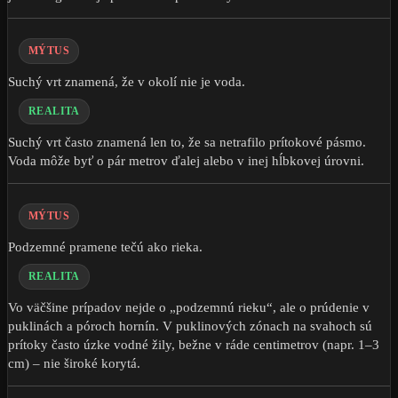
MÝTUS
Suchý vrt znamená, že v okolí nie je voda.
REALITA
Suchý vrt často znamená len to, že sa netrafilo prítokové pásmo.
Voda môže byť o pár metrov ďalej alebo v inej hĺbkovej úrovni.
MÝTUS
Podzemné pramene tečú ako rieka.
REALITA
Vo väčšine prípadov nejde o „podzemnú rieku“, ale o prúdenie v
puklinách a póroch hornín. V puklinových zónach na svahoch sú
prítoky často úzke vodné žily, bežne v ráde centimetrov (napr. 1–3
cm) – nie široké korytá.