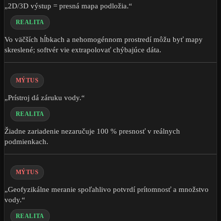
„2D/3D výstup = presná mapa podložia.“
REALITA
Vo väčších hĺbkach a nehomogénnom prostredí môžu byť mapy
skreslené; softvér vie extrapolovať chýbajúce dáta.
MÝTUS
„Prístroj dá záruku vody.“
REALITA
Žiadne zariadenie nezaručuje 100 % presnosť v reálnych
podmienkach.
MÝTUS
„Geofyzikálne meranie spoľahlivo potvrdí prítomnosť a množstvo
vody.“
REALITA