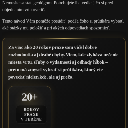
Nemusíte sa stať geológom. Potrebujete iba vedieť, čo si pred
objednaním vrtu overiť.
Tento návod Vám pomôže posúdiť, podľa čoho si prútikára vybrať,
aké otázky mu položiť a pri akých odpovediach spozornieť.
Za viac ako 20 rokov praxe som videl dobré
rozhodnutia aj drahé chyby. Viem, kde zlyháva určenie
miesta vrtu, sľuby o výdatnosti aj odhady hĺbok –
preto má zmysel vybrať si prútikára, ktorý vie
povedať nielen kde, ale aj prečo.
20+
ROKOV
PRAXE
V TERÉNE