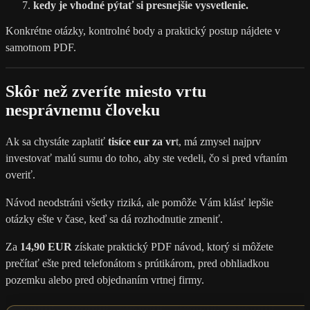
kedy je vhodné pýtať si presnejšie vysvetlenie.
Konkrétne otázky, kontrolné body a praktický postup nájdete v
samotnom PDF.
Skôr než zveríte miesto vrtu
nesprávnemu človeku
Ak sa chystáte zaplatiť
tisíce eur za vr
t, má zmysel najprv
investovať malú sumu do toho, aby ste vedeli, čo si pred vŕtaním
overiť.
Návod neodstráni všetky riziká, ale pomôže Vám klásť lepšie
otázky ešte v čase, keď sa dá rozhodnutie zmeniť.
Za
14,90 EUR
získate praktický PDF návod, ktorý si môžete
prečítať ešte pred telefonátom s prútikárom, pred obhliadkou
pozemku alebo pred objednaním vrtnej firmy.