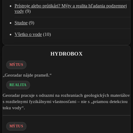
Prístroje alebo prútikári? Mýty a realita hľadania podzemnej
vody
(9)
Studne
(9)
Všetko o vode
(10)
HYDROBOX
MÝTUS
„Georadar nájde prameň.“
REALITA
Georadar pracuje s odrazmi na rozhraniach geologických materiálov
s rozdielnymi fyzikálnymi vlastnosťami – nie s „priamou detekciou
toku vody“.
MÝTUS