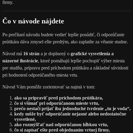
firmy.
Čo v návode nájdete
Po prečítaní návodu budete vedieť lepšie posúdiť, či odporúčanie
prútikára dáva zmysel ešte predtým, ako zaplatíte za vŕtanie studne.
Návod má
16 strán
a je doplnený o
grafické vysvetlenia a
názorné ilustrácie
, ktoré pomáhajú lepšie pochopiť výber miesta
pre studňu, prípravu pred príchodom prútikára a základné súvislosti
pri hodnotení odporúčaného miesta vrtu.
Návod Vám pomôže zorientovať sa najmä v tom:
ako sa pripraviť pred príchodom prútikára,
čo si všímať pri odporúčanom mieste vrtu,
prečo nestačí prijať iba jednoduché tvrdenie „tu je voda“,
kedy môže byť odporúčanie nejasné alebo nedostatočne
vysvetlené,
ako rozmýšľať nad odporúčanou hĺbkou vrtu,
čo si zapísať ešte pred objednaním vrtnej firmy,