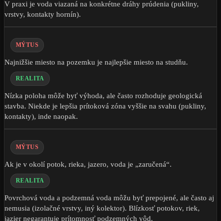
V praxi je voda viazaná na konkrétne dráhy prúdenia (pukliny,
vrstvy, kontakty hornín).
MÝTUS
Najnižšie miesto na pozemku je najlepšie miesto na studňu.
REALITA
Nízka poloha môže byť výhoda, ale často rozhoduje geologická
stavba. Niekde je lepšia prítoková zóna vyššie na svahu (pukliny,
kontakty), inde naopak.
MÝTUS
Ak je v okolí potok, rieka, jazero, voda je „zaručená“.
REALITA
Povrchová voda a podzemná voda môžu byť prepojené, ale často aj
nemusia (izolačné vrstvy, iný kolektor). Blízkosť potokov, riek,
jazier negarantuje prítomnosť podzemných vôd.