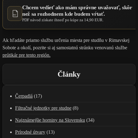
Chcem vedieť ako mám správne uvažovať, skôr
než sa rozhodnem kde budem vŕtať.
PDF
PDF návod získate ihneď po kúpe za 14,90 EUR.
Ak hľadáte priamo službu určenia miesta pre studňu v Rimavskej
Sobote a okolí, pozrite si aj samostatnú stránku venovanú službe
prútikár pre tento región.
Články
Čerpadlá
(17)
Filtračné jednotky pre studne
(8)
Najznámejšie horniny na Slovensku
(34)
Prírodné útvary
(13)