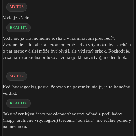
MÝTUS
Voda je všade.
REALITA
Voda nie je „rovnomerne rozliata v horninovom prostredí“.
Zvodnenie je lokálne a nerovnomerné – dva vrty môžu byť suché a
o pár metrov ďalej môže byť plytší, ale výdatný prítok. Rozhoduje,
či sa trafí konkrétna prítoková zóna (puklina/vrstva), nie len hĺbka.
MÝTUS
Keď hydrogeológ povie, že voda na pozemku nie je, je to konečný
verdikt.
REALITA
Taký záver býva často pravdepodobnostný odhad z podkladov
(mapy, archívne vrty, región) tvrdenia "od stola", nie reálne pomery
na pozemku.