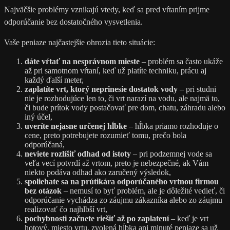
Najväčšie problémy vznikajú vtedy, keď sa pred vŕtaním prijme
odporúčanie bez dostatočného vysvetlenia.
Vaše peniaze najčastejšie ohrozia tieto situácie:
dáte vŕtať na nesprávnom mieste
– problém sa často ukáže
až pri samotnom vŕtaní, keď už platíte techniku, prácu aj
každý ďalší meter,
zaplatíte vrt, ktorý neprinesie dostatok vody
– pri studni
nie je rozhodujúce len to, či vrt narazí na vodu, ale najmä to,
či bude prítok vody postačovať pre dom, chatu, záhradu alebo
iný účel,
uveríte nejasne určenej hĺbke
– hĺbka priamo rozhoduje o
cene, preto potrebujete rozumieť tomu, prečo bola
odporúčaná,
neviete rozlíšiť odhad od istoty
– pri podzemnej vode sa
veľa vecí potvrdí až vrtom, preto je nebezpečné, ak Vám
niekto podáva odhad ako zaručený výsledok,
spoliehate sa na prútikára odporúčaného vrtnou firmou
bez otázok
– nemusí to byť problém, ale je dôležité vedieť, či
odporúčanie vychádza zo záujmu zákazníka alebo zo záujmu
realizovať čo najhlbší vrt,
pochybnosti začnete riešiť až po zaplatení
– keď je vrt
hotový, miesto vrtu, zvolená hĺbka ani minuté peniaze sa už