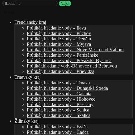
Hľadať:
Menu
Trenčiansky kraj
Prútikár, hľadanie vody – Ilava
Prútikár, hľadanie vody – Púchov
Prútikár, hľadanie vody – Trenčín
Prútikár, hľadanie vody – Myjava
Prútikár, hľadanie vody – Nové Mesto nad Váhom
Prútikár, hľadanie vody – Partizánske
Prútikár, hľadanie vody – Považská Bystrica
Prútikár,hľadanie vody-Bánovce nad Bebravou
Prútikár, hľadanie vody – Prievidza
Trnavský kraj
Prútikár, hľadanie vody – Trnava
Prútikár, hľadanie vody – Dunajská Streda
Prútikár, hľadanie vody – Galanta
Prútikár, hľadanie vody – Hlohovec
Prútikár, hľadanie vody – Piešťany
Prútikár, hľadanie vody – Senica
Prútikár, hľadanie vody – Skalica
Žilinský kraj
Prútikár, hľadanie vody – Bytča
Prútikár, hľadanie vody – Čadca