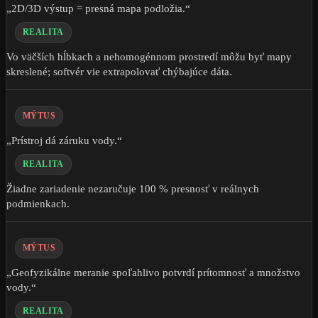
„2D/3D výstup = presná mapa podložia.“
REALITA
Vo väčších hĺbkach a nehomogénnom prostredí môžu byť mapy
skreslené; softvér vie extrapolovať chýbajúce dáta.
MÝTUS
„Prístroj dá záruku vody.“
REALITA
Žiadne zariadenie nezaručuje 100 % presnosť v reálnych
podmienkach.
MÝTUS
„Geofyzikálne meranie spoľahlivo potvrdí prítomnosť a množstvo
vody.“
REALITA