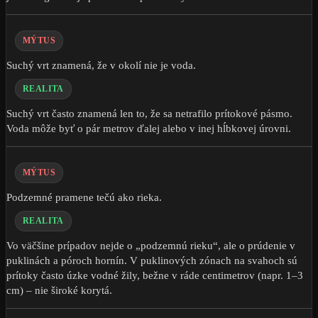
MÝTUS
Suchý vrt znamená, že v okolí nie je voda.
REALITA
Suchý vrt často znamená len to, že sa netrafilo prítokové pásmo.
Voda môže byť o pár metrov ďalej alebo v inej hĺbkovej úrovni.
MÝTUS
Podzemné pramene tečú ako rieka.
REALITA
Vo väčšine prípadov nejde o „podzemnú rieku“, ale o prúdenie v
puklinách a póroch hornín. V puklinových zónach na svahoch sú
prítoky často úzke vodné žily, bežne v ráde centimetrov (napr. 1–3
cm) – nie široké korytá.