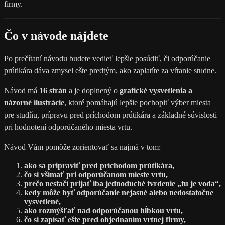
firmy.
Čo v návode nájdete
Po prečítaní návodu budete vedieť lepšie posúdiť, či odporúčanie
prútikára dáva zmysel ešte predtým, ako zaplatíte za vŕtanie studne.
Návod má
16 strán
a je doplnený o
grafické vysvetlenia a
názorné ilustrácie
, ktoré pomáhajú lepšie pochopiť výber miesta
pre studňu, prípravu pred príchodom prútikára a základné súvislosti
pri hodnotení odporúčaného miesta vrtu.
Návod Vám pomôže zorientovať sa najmä v tom:
ako sa pripraviť pred príchodom prútikára,
čo si všímať pri odporúčanom mieste vrtu,
prečo nestačí prijať iba jednoduché tvrdenie „tu je voda“,
kedy môže byť odporúčanie nejasné alebo nedostatočne
vysvetlené,
ako rozmýšľať nad odporúčanou hĺbkou vrtu,
čo si zapísať ešte pred objednaním vrtnej firmy,