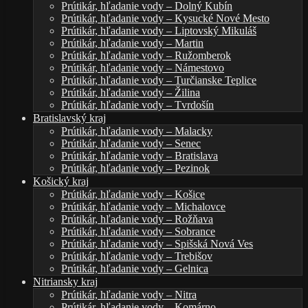
Prútikár, hľadanie vody – Dolný Kubín
Prútikár, hľadanie vody – Kysucké Nové Mesto
Prútikár, hľadanie vody – Liptovský Mikuláš
Prútikár, hľadanie vody – Martin
Prútikár, hľadanie vody – Ružomberok
Prútikár, hľadanie vody – Námestovo
Prútikár, hľadanie vody – Turčianske Teplice
Prútikár, hľadanie vody – Žilina
Prútikár, hľadanie vody – Tvrdošín
Bratislavský kraj
Prútikár, hľadanie vody – Malacky
Prútikár, hľadanie vody – Senec
Prútikár, hľadanie vody – Bratislava
Prútikár, hľadanie vody – Pezinok
Košický kraj
Prútikár, hľadanie vody – Košice
Prútikár, hľadanie vody – Michalovce
Prútikár, hľadanie vody – Rožňava
Prútikár, hľadanie vody – Sobrance
Prútikár, hľadanie vody – Spišská Nová Ves
Prútikár, hľadanie vody – Trebišov
Prútikár, hľadanie vody – Gelnica
Nitriansky kraj
Prútikár, hľadanie vody – Nitra
Prútikár, hľadanie vody – Komárno