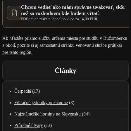
Chcem vedieť ako mám správne uvažovať, skôr
než sa rozhodnem kde budem vŕtať.
PDF
PDF návod získate ihneď po kúpe za 14,90 EUR.
Ak hľadáte priamo službu určenia miesta pre studňu v Ružomberku
a okolí, pozrite si aj samostatnú stránku venovanú službe
prútikár
pre tento región.
Články
Čerpadlá
(17)
Filtračné jednotky pre studne
(8)
Najznámejšie horniny na Slovensku
(34)
Prírodné útvary
(13)