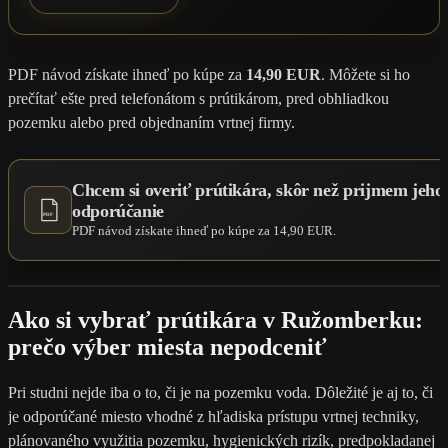
PDF návod získate ihneď po kúpe za
14,90 EUR
. Môžete si ho
prečítať ešte pred telefonátom s prútikárom, pred obhliadkou
pozemku alebo pred objednaním vrtnej firmy.
Chcem si overiť prútikára, skôr než prijmem jeho
odporúčanie
PDF
PDF návod získate ihneď po kúpe za 14,90 EUR.
Ako si vybrať prútikára v Ružomberku:
prečo výber miesta nepodceniť
Pri studni nejde iba o to, či je na pozemku voda. Dôležité je aj to, či
je odporúčané miesto vhodné z hľadiska prístupu vrtnej techniky,
plánovaného využitia pozemku, hygienických rizík, predpokladanej