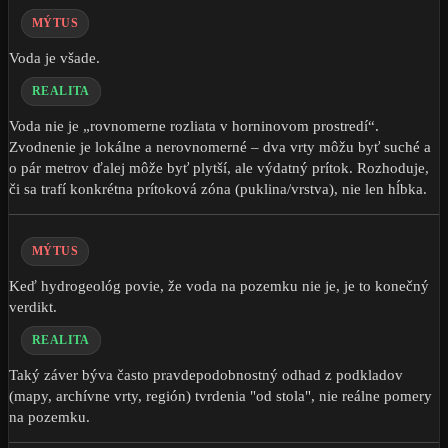
MÝTUS
Voda je všade.
REALITA
Voda nie je „rovnomerne rozliata v horninovom prostredí“.
Zvodnenie je lokálne a nerovnomerné – dva vrty môžu byť suché a
o pár metrov ďalej môže byť plytší, ale výdatný prítok. Rozhoduje,
či sa trafí konkrétna prítoková zóna (puklina/vrstva), nie len hĺbka.
MÝTUS
Keď hydrogeológ povie, že voda na pozemku nie je, je to konečný
verdikt.
REALITA
Taký záver býva často pravdepodobnostný odhad z podkladov
(mapy, archívne vrty, región) tvrdenia "od stola", nie reálne pomery
na pozemku.