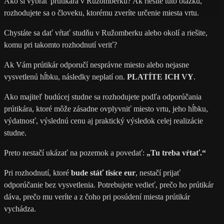
Ako si vybrať prútikára v Ružomberku? Ak riešite túto otázku,
rozhodujete sa o človeku, ktorému zveríte určenie miesta vrtu.
Chystáte sa dať vŕtať studňu v Ružomberku alebo okolí a riešite,
komu pri takomto rozhodnutí veriť?
Ak Vám prútikár odporučí nesprávne miesto alebo nejasne
vysvetlenú hĺbku, následky neplatí on.
PLATÍTE ICH VY
.
Ako majiteľ budúcej studne sa rozhodujete podľa odporúčania
prútikára, ktoré môže zásadne ovplyvniť miesto vrtu, jeho hĺbku,
výdatnosť, výslednú cenu aj praktický výsledok celej realizácie
studne.
Preto nestačí ukázať na pozemok a povedať:
„Tu treba vŕtať.“
Pri rozhodnutí, ktoré
bude stáť tisíce eur
, nestačí prijať
odporúčanie bez vysvetlenia. Potrebujete vedieť, prečo ho prútikár
dáva, prečo mu veríte a z čoho pri posúdení miesta prútikár
vychádza.