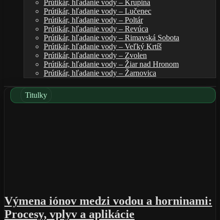
Prútikár, hľadanie vody – Krupina
Prútikár, hľadanie vody – Lučenec
Prútikár, hľadanie vody – Poltár
Prútikár, hľadanie vody – Revúca
Prútikár, hľadanie vody – Rimavská Sobota
Prútikár, hľadanie vody – Veľký Krtíš
Prútikár, hľadanie vody – Zvolen
Prútikár, hľadanie vody – Žiar nad Hronom
Prútikár, hľadanie vody – Žarnovica
Titulky
Výmena iónov medzi vodou a horninami:
Procesy, vplyv a aplikácie