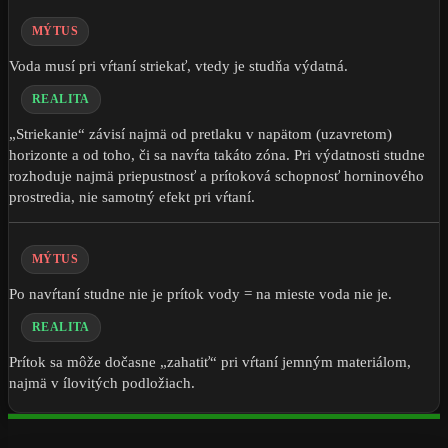
MÝTUS
Voda musí pri vŕtaní striekať, vtedy je studňa výdatná.
REALITA
„Striekanie“ závisí najmä od pretlaku v napätom (uzavretom)
horizonte a od toho, či sa navŕta takáto zóna. Pri výdatnosti studne
rozhoduje najmä priepustnosť a prítoková schopnosť horninového
prostredia, nie samotný efekt pri vŕtaní.
MÝTUS
Po navŕtaní studne nie je prítok vody = na mieste voda nie je.
REALITA
Prítok sa môže dočasne „zahatiť“ pri vŕtaní jemným materiálom,
najmä v ílovitých podložiach.