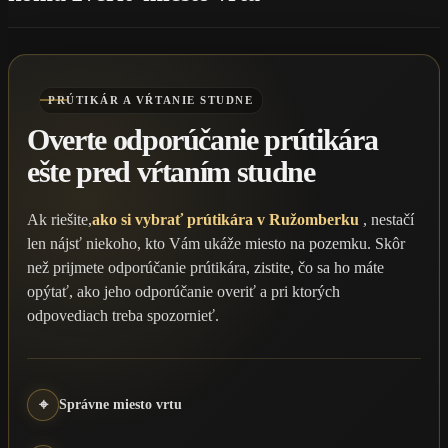
PRÚTIKÁR A VŔTANIE STUDNE
Overte odporúčanie prútikára
ešte pred vŕtaním studne
Ak riešite,
ako si vybrať prútikára v Ružomberku
, nestačí
len nájsť niekoho, kto Vám ukáže miesto na pozemku. Skôr
než prijmete odporúčanie prútikára, zistite, čo sa ho máte
opýtať, ako jeho odporúčanie overiť a pri ktorých
odpovediach treba spozornieť.
⌖
Správne miesto vrtu