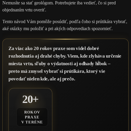
Nemusíte sa stať geológom. Potrebujete iba vedieť, čo si pred
objednaním vrtu overiť.
Tento návod Vám pomôže posúdiť, podľa čoho si prútikára vybrať,
aké otázky mu položiť a pri akých odpovediach spozornieť.
Za viac ako 20 rokov praxe som videl dobré
rozhodnutia aj drahé chyby. Viem, kde zlyháva určenie
miesta vrtu, sľuby o výdatnosti aj odhady hĺbok –
preto má zmysel vybrať si prútikára, ktorý vie
povedať nielen kde, ale aj prečo.
20+
ROKOV
PRAXE
V TERÉNE