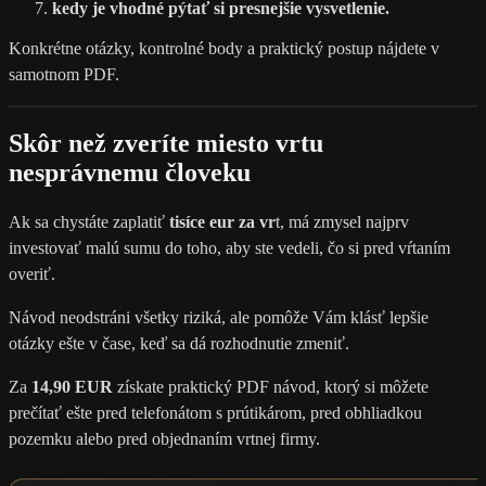
kedy je vhodné pýtať si presnejšie vysvetlenie.
Konkrétne otázky, kontrolné body a praktický postup nájdete v
samotnom PDF.
Skôr než zveríte miesto vrtu
nesprávnemu človeku
Ak sa chystáte zaplatiť
tisíce eur za vr
t, má zmysel najprv
investovať malú sumu do toho, aby ste vedeli, čo si pred vŕtaním
overiť.
Návod neodstráni všetky riziká, ale pomôže Vám klásť lepšie
otázky ešte v čase, keď sa dá rozhodnutie zmeniť.
Za
14,90 EUR
získate praktický PDF návod, ktorý si môžete
prečítať ešte pred telefonátom s prútikárom, pred obhliadkou
pozemku alebo pred objednaním vrtnej firmy.