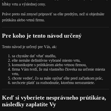
hĺbky vrtu a výslednej ceny.
Práve preto má zmysel pripraviť sa ešte predtým, než si objednáte
prútikára alebo vrtnú firmu.
Pre koho je tento návod určený
Tento návod je určený pre Vás, ak:
sa chystáte dať vŕtať studňu,
ešte nemáte definitívne vybrané miesto vrtu,
komunikujete s prútikárom alebo vrtnou firmou,
firma Vám tvrdí, že má vlastného človeka na určenie miesta
vrtu,
chcete vedieť, čo sa máte opýtať ešte pred začiatkom prác,
nechcete platiť za rozhodnutie, ktorému nerozumiete.
Keď si vyberiete nesprávneho prútikára,
následky zaplatíte Vy