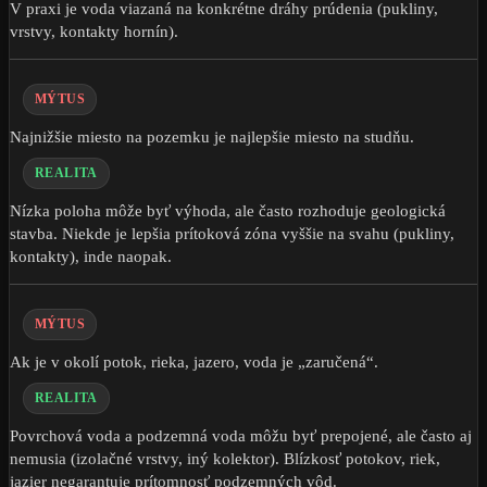
V praxi je voda viazaná na konkrétne dráhy prúdenia (pukliny,
vrstvy, kontakty hornín).
MÝTUS
Najnižšie miesto na pozemku je najlepšie miesto na studňu.
REALITA
Nízka poloha môže byť výhoda, ale často rozhoduje geologická
stavba. Niekde je lepšia prítoková zóna vyššie na svahu (pukliny,
kontakty), inde naopak.
MÝTUS
Ak je v okolí potok, rieka, jazero, voda je „zaručená“.
REALITA
Povrchová voda a podzemná voda môžu byť prepojené, ale často aj
nemusia (izolačné vrstvy, iný kolektor). Blízkosť potokov, riek,
jazier negarantuje prítomnosť podzemných vôd.