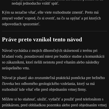
nedajú jednoducho vrátiť späť.
Kým sa nezačne vŕtať, ešte viete rozhodnutie zmeniť. Preto má
zmysel vedieť vopred, čo si overiť, na čo sa opýtať a pri ktorých
odpovediach spozornieť.
Práve preto vznikol tento návod
Návod vychádza z mojich dlhoročných skúseností z terénu pri
hľadaní vody, posudzovaní miest pre budúce studne a komunikácii
so zákazníkmi, ktorí riešili neistotu pred vŕtaním alebo následky
neúspešného vrtu.
Návod je písaný ako zrozumiteľná praktická pomôcka pre bežného
človeka bez odborného geologického vzdelania, ktorý sa má
rozhodnúť kde vŕtať ešte pred objednaním vrtnej firmy.
Môžete si ho stiahnuť, uložiť, vytlačiť a použiť pred telefonátom s
prútikárom, pred obhliadkou pozemku alebo pred objednaním vrtnej