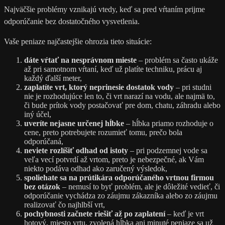
Najväčšie problémy vznikajú vtedy, keď sa pred vŕtaním prijme
odporúčanie bez dostatočného vysvetlenia.
Vaše peniaze najčastejšie ohrozia tieto situácie:
dáte vŕtať na nesprávnom mieste
– problém sa často ukáže
až pri samotnom vŕtaní, keď už platíte techniku, prácu aj
každý ďalší meter,
zaplatíte vrt, ktorý neprinesie dostatok vody
– pri studni
nie je rozhodujúce len to, či vrt narazí na vodu, ale najmä to,
či bude prítok vody postačovať pre dom, chatu, záhradu alebo
iný účel,
uveríte nejasne určenej hĺbke
– hĺbka priamo rozhoduje o
cene, preto potrebujete rozumieť tomu, prečo bola
odporúčaná,
neviete rozlíšiť odhad od istoty
– pri podzemnej vode sa
veľa vecí potvrdí až vrtom, preto je nebezpečné, ak Vám
niekto podáva odhad ako zaručený výsledok,
spoliehate sa na prútikára odporúčaného vrtnou firmou
bez otázok
– nemusí to byť problém, ale je dôležité vedieť, či
odporúčanie vychádza zo záujmu zákazníka alebo zo záujmu
realizovať čo najhlbší vrt,
pochybnosti začnete riešiť až po zaplatení
– keď je vrt
hotový, miesto vrtu, zvolená hĺbka ani minuté peniaze sa už