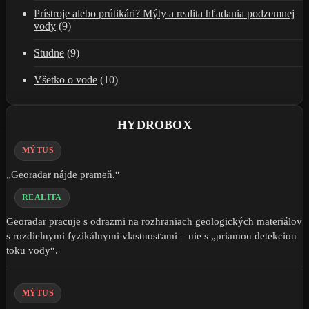
Prístroje alebo prútikári? Mýty a realita hľadania podzemnej
vody
(9)
Studne
(9)
Všetko o vode
(10)
HYDROBOX
MÝTUS
„Georadar nájde prameň.“
REALITA
Georadar pracuje s odrazmi na rozhraniach geologických materiálov
s rozdielnymi fyzikálnymi vlastnosťami – nie s „priamou detekciou
toku vody“.
MÝTUS