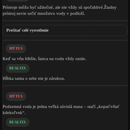
Prístroje môžu byť užitočné, ale nie vždy sú spoľahlivé.Žiadny
prístroj nevie určiť množstvo vody v podloží.
Prečítať celé vysvetlenie
MÝTUS
Keď sa vŕta hlbšie, šanca na vodu vždy rastie.
REALITA
Hĺbka sama o sebe nie je zárukou.
MÝTUS
Podzemná voda je jedna veľká súvislá masa – stačí „kopať/vŕtať
kdekoľvek“.
REALITA