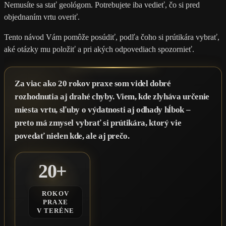
Nemusíte sa stať geológom. Potrebujete iba vedieť, čo si pred
objednaním vrtu overiť.
Tento návod Vám pomôže posúdiť, podľa čoho si prútikára vybrať,
aké otázky mu položiť a pri akých odpovediach spozornieť.
Za viac ako 20 rokov praxe som videl dobré
rozhodnutia aj drahé chyby. Viem, kde zlyháva určenie
miesta vrtu, sľuby o výdatnosti aj odhady hĺbok –
preto má zmysel vybrať si prútikára, ktorý vie
povedať nielen kde, ale aj prečo.
20+
ROKOV
PRAXE
V TERÉNE