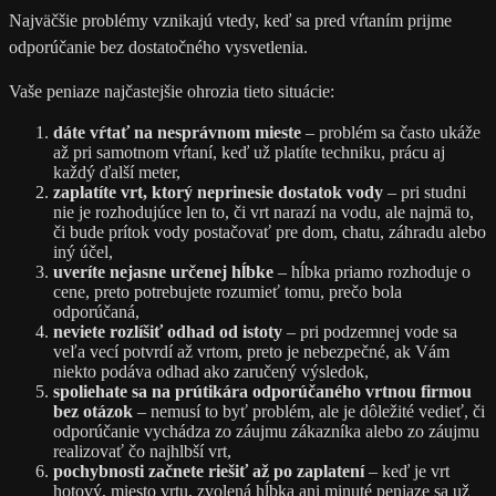
Najväčšie problémy vznikajú vtedy, keď sa pred vŕtaním prijme
odporúčanie bez dostatočného vysvetlenia.
Vaše peniaze najčastejšie ohrozia tieto situácie:
dáte vŕtať na nesprávnom mieste
– problém sa často ukáže
až pri samotnom vŕtaní, keď už platíte techniku, prácu aj
každý ďalší meter,
zaplatíte vrt, ktorý neprinesie dostatok vody
– pri studni
nie je rozhodujúce len to, či vrt narazí na vodu, ale najmä to,
či bude prítok vody postačovať pre dom, chatu, záhradu alebo
iný účel,
uveríte nejasne určenej hĺbke
– hĺbka priamo rozhoduje o
cene, preto potrebujete rozumieť tomu, prečo bola
odporúčaná,
neviete rozlíšiť odhad od istoty
– pri podzemnej vode sa
veľa vecí potvrdí až vrtom, preto je nebezpečné, ak Vám
niekto podáva odhad ako zaručený výsledok,
spoliehate sa na prútikára odporúčaného vrtnou firmou
bez otázok
– nemusí to byť problém, ale je dôležité vedieť, či
odporúčanie vychádza zo záujmu zákazníka alebo zo záujmu
realizovať čo najhlbší vrt,
pochybnosti začnete riešiť až po zaplatení
– keď je vrt
hotový, miesto vrtu, zvolená hĺbka ani minuté peniaze sa už