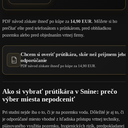
PDF návod získate ihneď po kúpe za
14,90 EUR
. Môžete si ho
prečítať ešte pred telefonátom s prútikárom, pred obhliadkou
pozemku alebo pred objednaním vrtnej firmy.
Chcem si overiť prútikára, skôr než prijmem jeho
odporúčanie
PDF
PDF návod získate ihneď po kúpe za 14,90 EUR.
Ako si vybrať prútikára v Snine: prečo
výber miesta nepodceniť
Pri studni nejde iba o to, či je na pozemku voda. Dôležité je aj to, či
je odporúčané miesto vhodné z hľadiska prístupu vrtnej techniky,
plánovaného využitia pozemku, hygienických rizík, predpokladanej