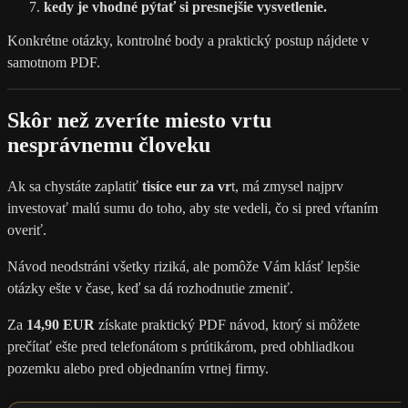
kedy je vhodné pýtať si presnejšie vysvetlenie.
Konkrétne otázky, kontrolné body a praktický postup nájdete v
samotnom PDF.
Skôr než zveríte miesto vrtu
nesprávnemu človeku
Ak sa chystáte zaplatiť
tisíce eur za vr
t, má zmysel najprv
investovať malú sumu do toho, aby ste vedeli, čo si pred vŕtaním
overiť.
Návod neodstráni všetky riziká, ale pomôže Vám klásť lepšie
otázky ešte v čase, keď sa dá rozhodnutie zmeniť.
Za
14,90 EUR
získate praktický PDF návod, ktorý si môžete
prečítať ešte pred telefonátom s prútikárom, pred obhliadkou
pozemku alebo pred objednaním vrtnej firmy.