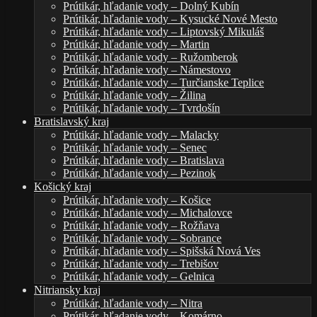
Prútikár, hľadanie vody – Dolný Kubín
Prútikár, hľadanie vody – Kysucké Nové Mesto
Prútikár, hľadanie vody – Liptovský Mikuláš
Prútikár, hľadanie vody – Martin
Prútikár, hľadanie vody – Ružomberok
Prútikár, hľadanie vody – Námestovo
Prútikár, hľadanie vody – Turčianske Teplice
Prútikár, hľadanie vody – Žilina
Prútikár, hľadanie vody – Tvrdošín
Bratislavský kraj
Prútikár, hľadanie vody – Malacky
Prútikár, hľadanie vody – Senec
Prútikár, hľadanie vody – Bratislava
Prútikár, hľadanie vody – Pezinok
Košický kraj
Prútikár, hľadanie vody – Košice
Prútikár, hľadanie vody – Michalovce
Prútikár, hľadanie vody – Rožňava
Prútikár, hľadanie vody – Sobrance
Prútikár, hľadanie vody – Spišská Nová Ves
Prútikár, hľadanie vody – Trebišov
Prútikár, hľadanie vody – Gelnica
Nitriansky kraj
Prútikár, hľadanie vody – Nitra
Prútikár, hľadanie vody – Komárno