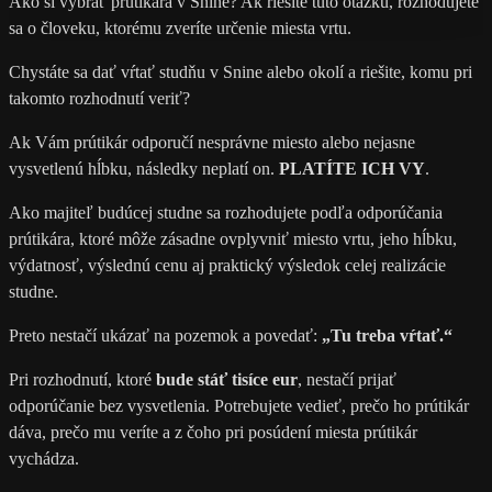
Ako si vybrať prútikára v Snine? Ak riešite túto otázku, rozhodujete
sa o človeku, ktorému zveríte určenie miesta vrtu.
Chystáte sa dať vŕtať studňu v Snine alebo okolí a riešite, komu pri
takomto rozhodnutí veriť?
Ak Vám prútikár odporučí nesprávne miesto alebo nejasne
vysvetlenú hĺbku, následky neplatí on.
PLATÍTE ICH VY
.
Ako majiteľ budúcej studne sa rozhodujete podľa odporúčania
prútikára, ktoré môže zásadne ovplyvniť miesto vrtu, jeho hĺbku,
výdatnosť, výslednú cenu aj praktický výsledok celej realizácie
studne.
Preto nestačí ukázať na pozemok a povedať:
„Tu treba vŕtať.“
Pri rozhodnutí, ktoré
bude stáť tisíce eur
, nestačí prijať
odporúčanie bez vysvetlenia. Potrebujete vedieť, prečo ho prútikár
dáva, prečo mu veríte a z čoho pri posúdení miesta prútikár
vychádza.