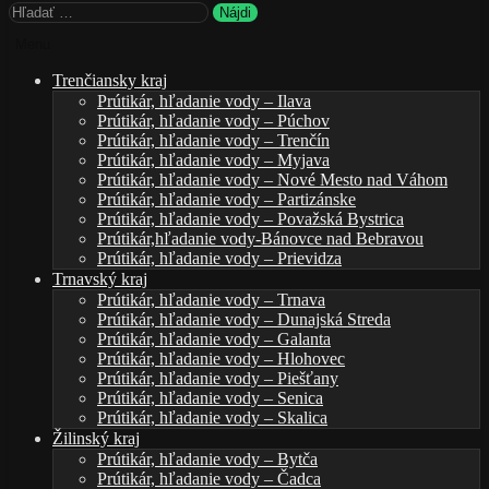
Hľadať:
Menu
Trenčiansky kraj
Prútikár, hľadanie vody – Ilava
Prútikár, hľadanie vody – Púchov
Prútikár, hľadanie vody – Trenčín
Prútikár, hľadanie vody – Myjava
Prútikár, hľadanie vody – Nové Mesto nad Váhom
Prútikár, hľadanie vody – Partizánske
Prútikár, hľadanie vody – Považská Bystrica
Prútikár,hľadanie vody-Bánovce nad Bebravou
Prútikár, hľadanie vody – Prievidza
Trnavský kraj
Prútikár, hľadanie vody – Trnava
Prútikár, hľadanie vody – Dunajská Streda
Prútikár, hľadanie vody – Galanta
Prútikár, hľadanie vody – Hlohovec
Prútikár, hľadanie vody – Piešťany
Prútikár, hľadanie vody – Senica
Prútikár, hľadanie vody – Skalica
Žilinský kraj
Prútikár, hľadanie vody – Bytča
Prútikár, hľadanie vody – Čadca