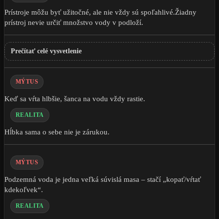
Prístroje môžu byť užitočné, ale nie vždy sú spoľahlivé.Žiadny
prístroj nevie určiť množstvo vody v podloží.
Prečítať celé vysvetlenie
MÝTUS
Keď sa vŕta hlbšie, šanca na vodu vždy rastie.
REALITA
Hĺbka sama o sebe nie je zárukou.
MÝTUS
Podzemná voda je jedna veľká súvislá masa – stačí „kopať/vŕtať
kdekoľvek“.
REALITA