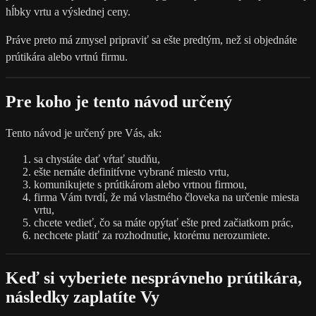
hĺbky vrtu a výslednej ceny.
Práve preto má zmysel pripraviť sa ešte predtým, než si objednáte
prútikára alebo vrtnú firmu.
Pre koho je tento návod určený
Tento návod je určený pre Vás, ak:
sa chystáte dať vŕtať studňu,
ešte nemáte definitívne vybrané miesto vrtu,
komunikujete s prútikárom alebo vrtnou firmou,
firma Vám tvrdí, že má vlastného človeka na určenie miesta
vrtu,
chcete vedieť, čo sa máte opýtať ešte pred začiatkom prác,
nechcete platiť za rozhodnutie, ktorému nerozumiete.
Keď si vyberiete nesprávneho prútikára,
následky zaplatíte Vy