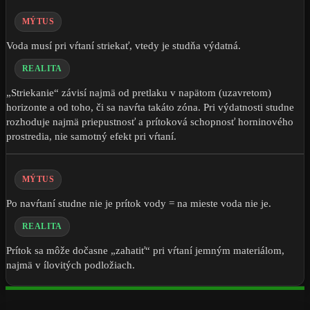
MÝTUS
Voda musí pri vŕtaní striekať, vtedy je studňa výdatná.
REALITA
„Striekanie“ závisí najmä od pretlaku v napätom (uzavretom)
horizonte a od toho, či sa navŕta takáto zóna. Pri výdatnosti studne
rozhoduje najmä priepustnosť a prítoková schopnosť horninového
prostredia, nie samotný efekt pri vŕtaní.
MÝTUS
Po navŕtaní studne nie je prítok vody = na mieste voda nie je.
REALITA
Prítok sa môže dočasne „zahatiť“ pri vŕtaní jemným materiálom,
najmä v ílovitých podložiach.