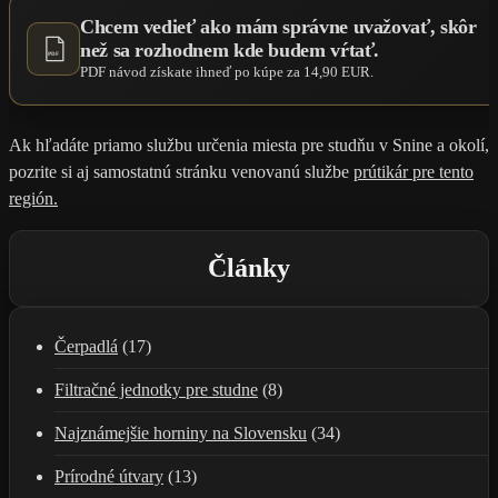
Chcem vedieť ako mám správne uvažovať, skôr
než sa rozhodnem kde budem vŕtať.
PDF
PDF návod získate ihneď po kúpe za 14,90 EUR.
Ak hľadáte priamo službu určenia miesta pre studňu v Snine a okolí,
pozrite si aj samostatnú stránku venovanú službe
prútikár pre tento
región.
Články
Čerpadlá
(17)
Filtračné jednotky pre studne
(8)
Najznámejšie horniny na Slovensku
(34)
Prírodné útvary
(13)