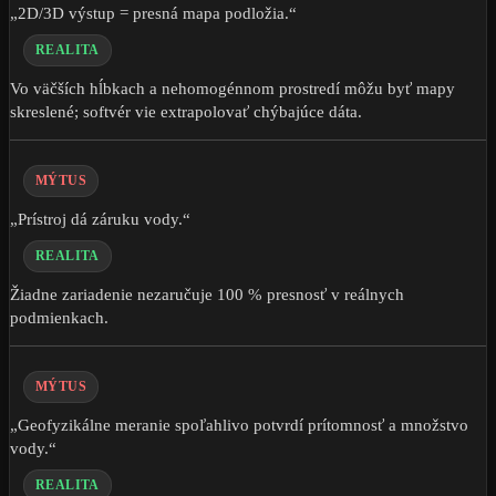
„2D/3D výstup = presná mapa podložia.“
REALITA
Vo väčších hĺbkach a nehomogénnom prostredí môžu byť mapy
skreslené; softvér vie extrapolovať chýbajúce dáta.
MÝTUS
„Prístroj dá záruku vody.“
REALITA
Žiadne zariadenie nezaručuje 100 % presnosť v reálnych
podmienkach.
MÝTUS
„Geofyzikálne meranie spoľahlivo potvrdí prítomnosť a množstvo
vody.“
REALITA