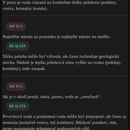
V praxi je voda viazaná na konkrétne dráhy prúdenia (pukliny,
vrstvy, kontakty hornín).
MÝTUS
Najnižšie miesto na pozemku je najlepšie miesto na studňu.
REALITA
Nízka poloha môže byť výhoda, ale často rozhoduje geologická
stavba. Niekde je lepšia prítoková zóna vyššie na svahu (pukliny,
kontakty), inde naopak.
MÝTUS
Ak je v okolí potok, rieka, jazero, voda je „zaručená“.
REALITA
Povrchová voda a podzemná voda môžu byť prepojené, ale často aj
nemusia (izolačné vrstvy, iný kolektor). Blízkosť potokov, riek,
jazier negarantuje prítomnosť podzemných vôd.