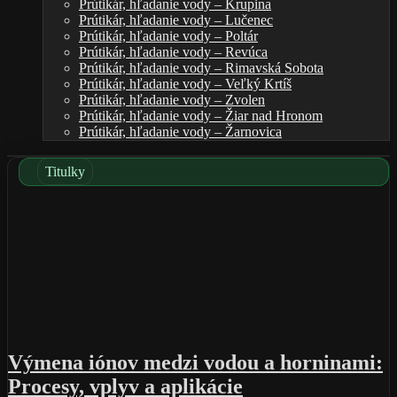
Prútikár, hľadanie vody – Krupina
Prútikár, hľadanie vody – Lučenec
Prútikár, hľadanie vody – Poltár
Prútikár, hľadanie vody – Revúca
Prútikár, hľadanie vody – Rimavská Sobota
Prútikár, hľadanie vody – Veľký Krtíš
Prútikár, hľadanie vody – Zvolen
Prútikár, hľadanie vody – Žiar nad Hronom
Prútikár, hľadanie vody – Žarnovica
Titulky
Výmena iónov medzi vodou a horninami:
Procesy, vplyv a aplikácie