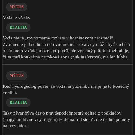
MÝTUS
Voda je všade.
REALITA
Voda nie je „rovnomerne rozliata v horninovom prostredí“.
Zvodnenie je lokálne a nerovnomerné – dva vrty môžu byť suché a
o pár metrov ďalej môže byť plytší, ale výdatný prítok. Rozhoduje,
či sa trafí konkrétna prítoková zóna (puklina/vrstva), nie len hĺbka.
MÝTUS
Keď hydrogeológ povie, že voda na pozemku nie je, je to konečný
verdikt.
REALITA
Taký záver býva často pravdepodobnostný odhad z podkladov
(mapy, archívne vrty, región) tvrdenia "od stola", nie reálne pomery
na pozemku.