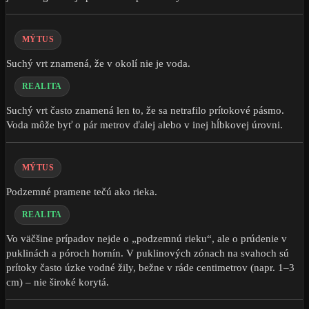
MÝTUS
Suchý vrt znamená, že v okolí nie je voda.
REALITA
Suchý vrt často znamená len to, že sa netrafilo prítokové pásmo.
Voda môže byť o pár metrov ďalej alebo v inej hĺbkovej úrovni.
MÝTUS
Podzemné pramene tečú ako rieka.
REALITA
Vo väčšine prípadov nejde o „podzemnú rieku“, ale o prúdenie v
puklinách a póroch hornín. V puklinových zónach na svahoch sú
prítoky často úzke vodné žily, bežne v ráde centimetrov (napr. 1–3
cm) – nie široké korytá.