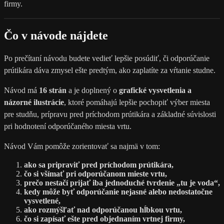
firmy.
Čo v návode nájdete
Po prečítaní návodu budete vedieť lepšie posúdiť, či odporúčanie
prútikára dáva zmysel ešte predtým, ako zaplatíte za vŕtanie studne.
Návod má
16 strán
a je doplnený o
grafické vysvetlenia a
názorné ilustrácie
, ktoré pomáhajú lepšie pochopiť výber miesta
pre studňu, prípravu pred príchodom prútikára a základné súvislosti
pri hodnotení odporúčaného miesta vrtu.
Návod Vám pomôže zorientovať sa najmä v tom:
ako sa pripraviť pred príchodom prútikára,
čo si všímať pri odporúčanom mieste vrtu,
prečo nestačí prijať iba jednoduché tvrdenie „tu je voda“,
kedy môže byť odporúčanie nejasné alebo nedostatočne
vysvetlené,
ako rozmýšľať nad odporúčanou hĺbkou vrtu,
čo si zapísať ešte pred objednaním vrtnej firmy,