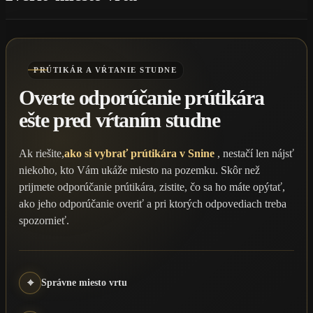
PRÚTIKÁR A VŔTANIE STUDNE
Overte odporúčanie prútikára
ešte pred vŕtaním studne
Ak riešite,
ako si vybrať prútikára v Snine
, nestačí len nájsť
niekoho, kto Vám ukáže miesto na pozemku. Skôr než
prijmete odporúčanie prútikára, zistite, čo sa ho máte opýtať,
ako jeho odporúčanie overiť a pri ktorých odpovediach treba
spozornieť.
⌖
Správne miesto vrtu