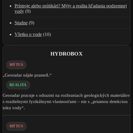
Prístroje alebo prútikári? Mýty a realita hľadania podzemnej
vody
(9)
Studne
(9)
Všetko o vode
(10)
HYDROBOX
MÝTUS
„Georadar nájde prameň.“
REALITA
Georadar pracuje s odrazmi na rozhraniach geologických materiálov
s rozdielnymi fyzikálnymi vlastnosťami – nie s „priamou detekciou
toku vody“.
MÝTUS