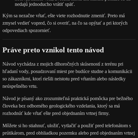
nedajú jednoducho vrátiť späť.
Kým sa nezačne vŕtať, ešte viete rozhodnutie zmeniť. Preto má
zmysel vedieť vopred, čo si overiť, na čo sa opýtať a pri ktorých
odpovediach spozornieť.
Práve preto vznikol tento návod
Návod vychádza z mojich dlhoročných skúseností z terénu pri
hľadaní vody, posudzovaní miest pre budúce studne a komunikácii
so zákazníkmi, ktorí riešili neistotu pred vŕtaním alebo následky
neúspešného vrtu.
Návod je písaný ako zrozumiteľná praktická pomôcka pre bežného
človeka bez odborného geologického vzdelania, ktorý sa má
rozhodnúť kde vŕtať ešte pred objednaním vrtnej firmy.
Môžete si ho stiahnuť, uložiť, vytlačiť a použiť pred telefonátom s
prútikárom, pred obhliadkou pozemku alebo pred objednaním vrtnej